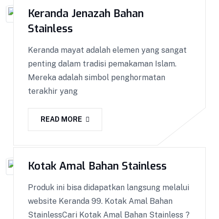
Terlengkap! Cashback! Gratis Ongkir! Cicilan 0%.
Keranda Jenazah Bahan
Produk yang kami kirim melalui proses Quality
Stainless
Control ketat untuk menjaga Kualitas.
Keranda mayat adalah elemen yang sangat
VIEW DETAILS
penting dalam tradisi pemakaman Islam.
Mereka adalah simbol penghormatan
terakhir yang
READ MORE
Kotak Amal Bahan Stainless
Produk ini bisa didapatkan langsung melalui
website Keranda 99. Kotak Amal Bahan
StainlessCari Kotak Amal Bahan Stainless ?