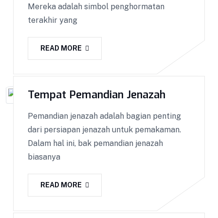
Mereka adalah simbol penghormatan
terakhir yang
READ MORE
Tempat Pemandian Jenazah
Pemandian jenazah adalah bagian penting
dari persiapan jenazah untuk pemakaman.
Dalam hal ini, bak pemandian jenazah
Keranda Jenazah
biasanya
Keranda Jenazah BISA COD !! GARANSI Barang
100%! Dapatkan Keranda Kualitas Premium ||
READ MORE
Kami melakukan pemasaran ke seluruh Indonesia
dengan sistem COD. Bisa COD! Promo & Diskon