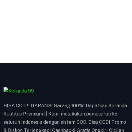
Kotak Amal
Kotak Amal BISA COD !! GARANSI Barang 100%!
Dapatkan Keranda Kualitas Premium || Kami
melakukan pemasaran ke seluruh Indonesia
dengan sistem COD. Bisa COD! Promo & Diskon
Terlengkap! Cashback! Gratis Ongkir! Cicilan 0%.
Produk yang kami kirim melalui proses Quality
Control ketat untuk menjaga Kualitas.
VIEW DETAILS
BISA COD !! GARANSI Barang 100%! Dapatkan Keranda
Kualitas Premium || Kami melakukan pemasaran ke
seluruh Indonesia dengan sistem COD. Bisa COD! Promo
& Diskon Terlengkap! Cashback! Gratis Ongkir! Cicilan