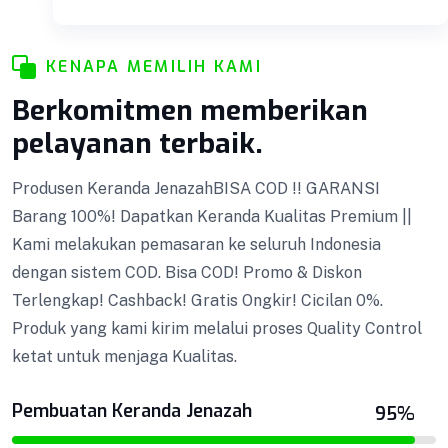
KENAPA MEMILIH KAMI
Berkomitmen memberikan
Pemandian Jenazah
pelayanan terbaik.
Produsen Keranda JenazahBISA COD !! GARANSI
Barang 100%! Dapatkan Keranda Kualitas Premium ||
Tenda Pemandian
Kami melakukan pemasaran ke seluruh Indonesia
dengan sistem COD. Bisa COD! Promo & Diskon
Podium Minimalis
Terlengkap! Cashback! Gratis Ongkir! Cicilan 0%.
Produk yang kami kirim melalui proses Quality Control
Podium Minimalis BISA COD !! GARANSI Barang
ketat untuk menjaga Kualitas.
Podium Minimalis
100%! Dapatkan Keranda Kualitas Premium ||
Kami melakukan pemasaran ke seluruh Indonesia
Pembuatan Keranda Jenazah
95%
dengan sistem COD. Bisa COD! Promo & Diskon