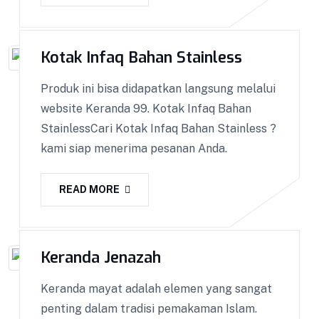
Kotak Amal
Kotak Amal BISA COD !! GARANSI Barang 100%!
Kotak Infaq Bahan Stainless
Dapatkan Keranda Kualitas Premium || Kami
melakukan pemasaran ke seluruh Indonesia
Produk ini bisa didapatkan langsung melalui
dengan sistem COD. Bisa COD! Promo & Diskon
website Keranda 99. Kotak Infaq Bahan
Terlengkap! Cashback! Gratis Ongkir! Cicilan 0%.
StainlessCari Kotak Infaq Bahan Stainless ?
Produk yang kami kirim melalui proses Quality
kami siap menerima pesanan Anda.
Control ketat untuk menjaga Kualitas.
READ MORE
VIEW DETAILS
Keranda Jenazah
Keranda mayat adalah elemen yang sangat
penting dalam tradisi pemakaman Islam.