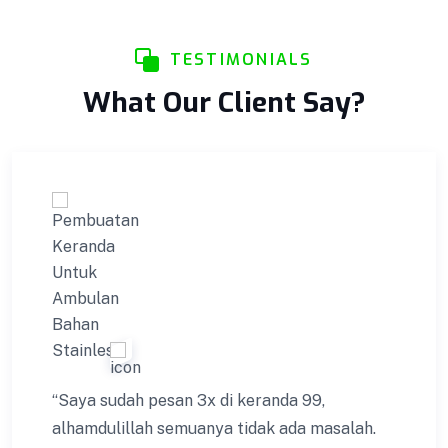
Terlengkap! Cashback! Gratis Ongkir! Cicilan 0%.
Produk yang kami kirim melalui proses Quality
TESTIMONIALS
Control ketat untuk menjaga Kualitas.
What Our Client Say?
VIEW DETAILS
“Saya sudah pesan 3x di keranda 99,
alhamdulillah semuanya tidak ada masalah.