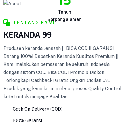
15
Kotak Amal
Tahun
Kotak Amal BISA COD !! GARANSI Barang 100%!
Berpengalaman
TENTANG KAMI
Dapatkan Keranda Kualitas Premium || Kami
melakukan pemasaran ke seluruh Indonesia
KERANDA 99
dengan sistem COD. Bisa COD! Promo & Diskon
Terlengkap! Cashback! Gratis Ongkir! Cicilan 0%.
Produsen keranda Jenazah || BISA COD !! GARANSI
Produk yang kami kirim melalui proses Quality
Barang 100%! Dapatkan Keranda Kualitas Premium ||
Control ketat untuk menjaga Kualitas.
Kami melakukan pemasaran ke seluruh Indonesia
dengan sistem COD. Bisa COD! Promo & Diskon
Terlengkap! Cashback! Gratis Ongkir! Cicilan 0%.
VIEW DETAILS
Produk yang kami kirim melalui proses Quality Control
ketat untuk menjaga Kualitas.
Cash On Delivery (COD)
100% Garansi