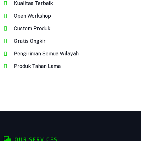
Kualitas Terbaik
Open Workshop
Custom Produk
Gratis Ongkir
Pengiriman Semua Wilayah
Produk Tahan Lama
Keranda Jenazah
Keranda Jenazah BISA COD !! GARANSI Barang
100%! Dapatkan Keranda Kualitas Premium ||
Kami melakukan pemasaran ke seluruh Indonesia
dengan sistem COD. Bisa COD! Promo & Diskon
OUR SERVICES