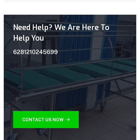
Need Help? We Are Here To
Help You
6281210245699
CONTACT US NOW