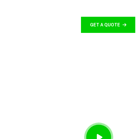
 ARTIKEL
CONTACT
GET A QUOTE
 99
at