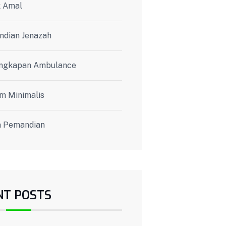
 Amal
dian Jenazah
ngkapan Ambulance
m Minimalis
 Pemandian
NT POSTS