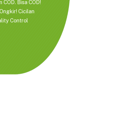
m COD. Bisa COD!
ngkir! Cicilan
lity Control