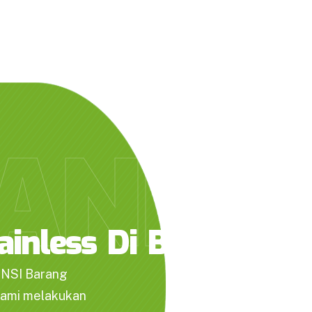
BERANDA
PAGES
SERVICES
BLOG &
ANDA
ainless Di Bekasi Bar
ANSI Barang
Kami melakukan