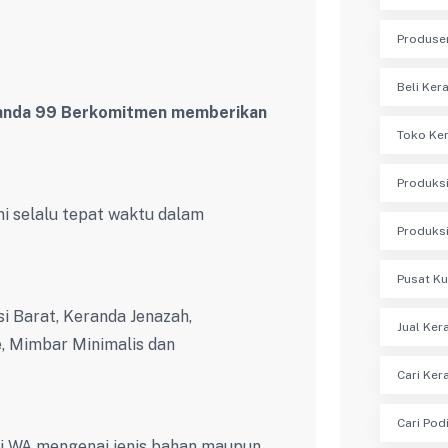
Produse
Beli Ke
anda 99 Berkomitmen memberikan
Toko Ke
Produksi
i selalu tepat waktu dalam
Produksi
Pusat Ku
i Barat, Keranda Jenazah,
Jual Ker
, Mimbar Minimalis dan
Cari Ker
Cari Pod
ui WA mengenai jenis bahan maupun