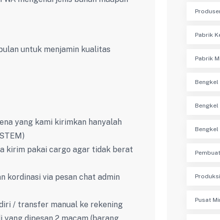
Produse
Pabrik K
ulan untuk menjamin kualitas
Pabrik M
Bengkel 
Bengkel
rena yang kami kirimkan hanyalah
Bengkel 
SISTEM)
a kirim pakai cargo agar tidak berat
Pembuat
n kordinasi via pesan chat admin
Produksi
Pusat Mi
diri / transfer manual ke rekening
adi yang dipesan 2 macam (barang