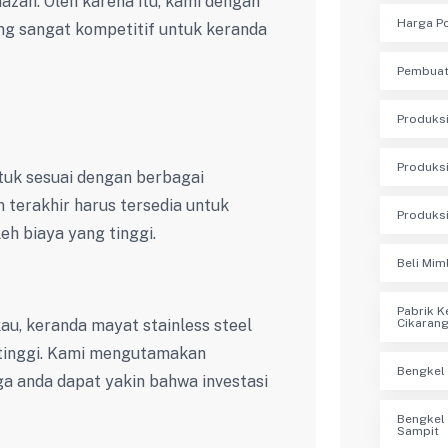
azah. Oleh karena itu, kami dengan
Harga Po
 sangat kompetitif untuk keranda
Pembuat
Produksi
Produksi
tuk sesuai dengan berbagai
terakhir harus tersedia untuk
Produksi
h biaya yang tinggi.
Beli Mim
Pabrik K
au, keranda mayat stainless steel
Cikaran
 tinggi. Kami mengutamakan
Bengkel 
ga anda dapat yakin bahwa investasi
Bengkel 
Sampit