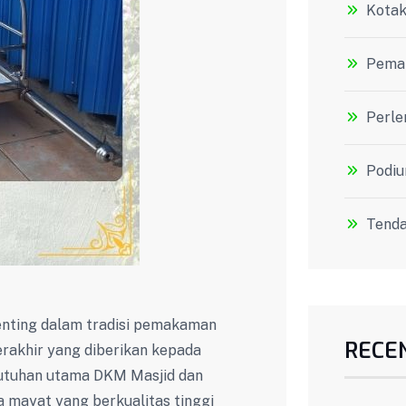
Kotak
Peman
Perle
Podiu
Tenda
enting dalam tradisi pemakaman
RECE
rakhir yang diberikan kepada
ebutuhan utama DKM Masjid dan
 mayat yang berkualitas tinggi