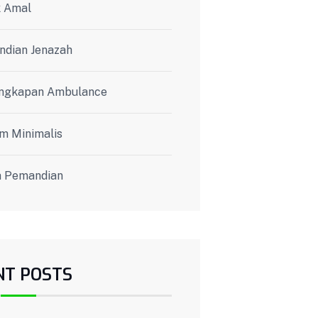
 Amal
dian Jenazah
ngkapan Ambulance
m Minimalis
 Pemandian
NT POSTS