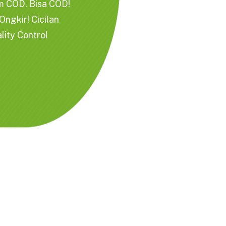
m COD. Bisa COD!
ngkir! Cicilan
lity Control