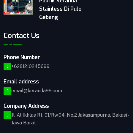
Pabrik Keranda
Control ketat untuk menjaga Kualitas.
Stainless Di Pulo
Gebang
VIEW DETAILS
Contact Us
Phone Number
+6281210245699
Email address
email@keranda99.com
Company Address
Jl. Al Ikhlas Rt. 01/Rw.04, No.2 Jakasampurna, Bekasi -
Jawa Barat