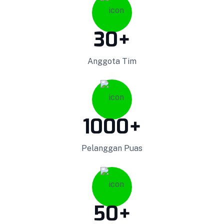
30
+
Podium Minimalis
Anggota Tim
Podium Minimalis BISA COD !! GARANSI Barang
100%! Dapatkan Keranda Kualitas Premium ||
Kami melakukan pemasaran ke seluruh Indonesia
1000
+
dengan sistem COD. Bisa COD! Promo & Diskon
Terlengkap! Cashback! Gratis Ongkir! Cicilan 0%.
Pelanggan Puas
Produk yang kami kirim melalui proses Quality
Control ketat untuk menjaga Kualitas.
VIEW DETAILS
50
+