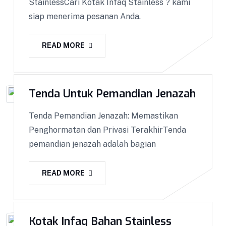
StainlessCari Kotak Infaq Stainless ? kami
siap menerima pesanan Anda.
READ MORE
Tenda Untuk Pemandian Jenazah
Tenda Pemandian Jenazah: Memastikan
Penghormatan dan Privasi TerakhirTenda
Kotak Amal
pemandian jenazah adalah bagian
Kotak Amal BISA COD !! GARANSI Barang 100%!
Dapatkan Keranda Kualitas Premium || Kami
READ MORE
melakukan pemasaran ke seluruh Indonesia
dengan sistem COD. Bisa COD! Promo & Diskon
Terlengkap! Cashback! Gratis Ongkir! Cicilan 0%.
Kotak Infaq Bahan Stainless
Produk yang kami kirim melalui proses Quality