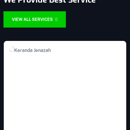
Produk yang kami kirim melalui proses Quality
Control ketat untuk menjaga Kualitas.
VIEW ALL SERVICES
VIEW DETAILS