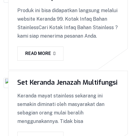
Control ketat untuk menjaga Kualitas.
Produk ini bisa didapatkan langsung melalui
website Keranda 99. Kotak Infaq Bahan
VIEW DETAILS
StainlessCari Kotak Infaq Bahan Stainless ?
kami siap menerima pesanan Anda.
READ MORE
Set Keranda Jenazah Multifungsi
Keranda mayat stainless sekarang ini
semakin diminati oleh masyarakat dan
sebagian orang mulai beralih
menggunakannya. Tidak bisa