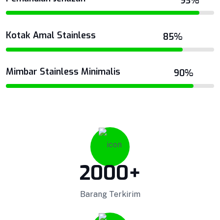
93%
Produk yang kami kirim melalui proses Quality
Podium Minimalis
Control ketat untuk menjaga Kualitas.
Kotak Amal Stainless
85%
VIEW DETAILS
Mimbar Stainless Minimalis
90%
Perlengkapan Ambulance
Kotak Amal
2000
+
Barang Terkirim