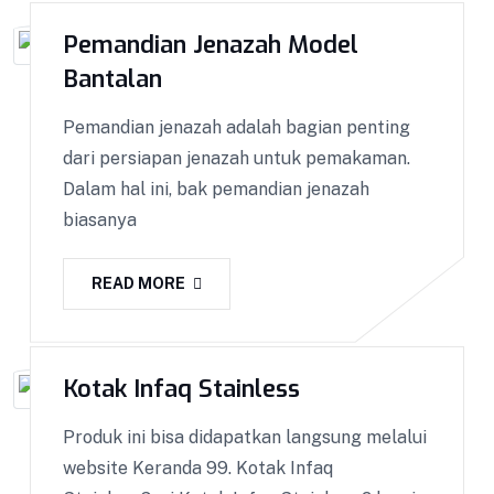
Perlengkapan Ambulance BISA COD !! GARANSI
Pemandian Jenazah Model
Barang 100%! Dapatkan Keranda Kualitas
Premium || Kami melakukan pemasaran ke seluruh
Bantalan
Indonesia dengan sistem COD. Bisa COD! Promo &
Pemandian jenazah adalah bagian penting
Diskon Terlengkap! Cashback! Gratis Ongkir!
dari persiapan jenazah untuk pemakaman.
Cicilan 0%. Produk yang kami kirim melalui proses
Dalam hal ini, bak pemandian jenazah
Quality Control ketat untuk menjaga Kualitas.
biasanya
VIEW DETAILS
READ MORE
Kotak Infaq Stainless
Produk ini bisa didapatkan langsung melalui
website Keranda 99. Kotak Infaq