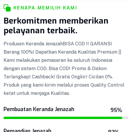
KENAPA MEMILIH KAMI
Berkomitmen memberikan
Keranda Jenazah
pelayanan terbaik.
Produsen Keranda JenazahBISA COD !! GARANSI
Barang 100%! Dapatkan Keranda Kualitas Premium ||
Pemandian Jenazah
Kami melakukan pemasaran ke seluruh Indonesia
dengan sistem COD. Bisa COD! Promo & Diskon
Tenda Pemandian
Terlengkap! Cashback! Gratis Ongkir! Cicilan 0%.
Produk yang kami kirim melalui proses Quality Control
Tenda Pemandian BISA COD !! GARANSI Barang
ketat untuk menjaga Kualitas.
Tenda Pemandian
100%! Dapatkan Keranda Kualitas Premium ||
Kami melakukan pemasaran ke seluruh Indonesia
Pembuatan Keranda Jenazah
95%
dengan sistem COD. Bisa COD! Promo & Diskon
Terlengkap! Cashback! Gratis Ongkir! Cicilan 0%.
Pemandian Jenazah