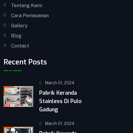
Tentang Kami
Cara Pemesanan
Gallery
Blog
Contact
Recent Posts
Kotak Amal
March 01, 2024
Kotak Amal BISA COD !! GARANSI Barang 100%!
Pabrik Keranda
Dapatkan Keranda Kualitas Premium || Kami
Stainless Di Pulo
melakukan pemasaran ke seluruh Indonesia
Gadung
dengan sistem COD. Bisa COD! Promo & Diskon
Terlengkap! Cashback! Gratis Ongkir! Cicilan 0%.
March 01, 2024
Produk yang kami kirim melalui proses Quality