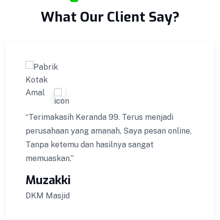
Control ketat untuk menjaga Kualitas.
What Our Client Say?
VIEW DETAILS
“Terimakasih Keranda 99. Terus menjadi
perusahaan yang amanah, Saya pesan online,
Tanpa ketemu dan hasilnya sangat
memuaskan.”
Muzakki
DKM Masjid