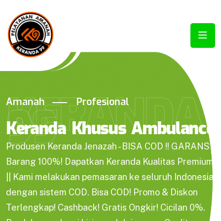
KERANDA
Amanah
Profesional
99
Keranda Khusus Ambulance
Produsen Keranda Jenazah - BISA COD !! GARANSI
Barang 100%! Dapatkan Keranda Kualitas Premium
|| Kami melakukan pemasaran ke seluruh Indonesia
dengan sistem COD. Bisa COD! Promo & Diskon
Terlengkap! Cashback! Gratis Ongkir! Cicilan 0%.