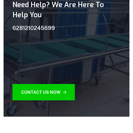
Need Help? We Are Here To
Help You
6281210245699
CONTACT US NOW