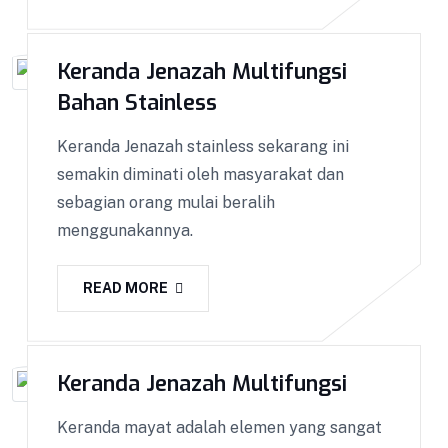
Kotak Amal BISA COD !! GARANSI Barang 100%!
Dapatkan Keranda Kualitas Premium || Kami
melakukan pemasaran ke seluruh Indonesia
Keranda Jenazah Multifungsi
dengan sistem COD. Bisa COD! Promo & Diskon
Bahan Stainless
Terlengkap! Cashback! Gratis Ongkir! Cicilan 0%.
Keranda Jenazah stainless sekarang ini
Produk yang kami kirim melalui proses Quality
semakin diminati oleh masyarakat dan
Control ketat untuk menjaga Kualitas.
sebagian orang mulai beralih
menggunakannya.
VIEW DETAILS
READ MORE
Keranda Jenazah Multifungsi
Keranda mayat adalah elemen yang sangat