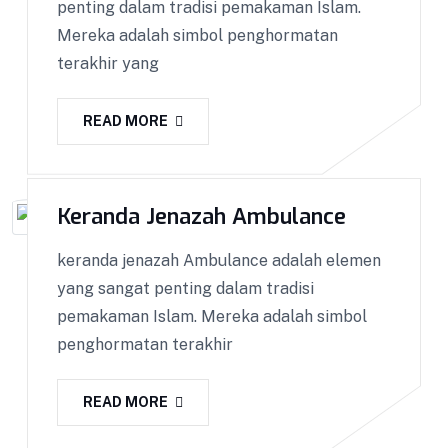
penting dalam tradisi pemakaman Islam.
Mereka adalah simbol penghormatan
terakhir yang
READ MORE
Keranda Jenazah Ambulance
Keranda Jenazah
keranda jenazah Ambulance adalah elemen
yang sangat penting dalam tradisi
Keranda Jenazah BISA COD !! GARANSI Barang
pemakaman Islam. Mereka adalah simbol
100%! Dapatkan Keranda Kualitas Premium ||
penghormatan terakhir
Kami melakukan pemasaran ke seluruh Indonesia
dengan sistem COD. Bisa COD! Promo & Diskon
READ MORE
Terlengkap! Cashback! Gratis Ongkir! Cicilan 0%.
Produk yang kami kirim melalui proses Quality