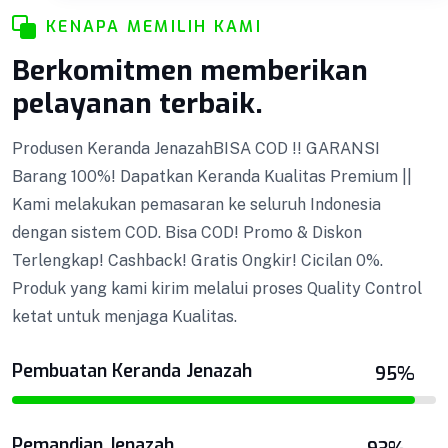
KENAPA MEMILIH KAMI
Berkomitmen memberikan
Pemandian Jenazah
pelayanan terbaik.
Produsen Keranda JenazahBISA COD !! GARANSI
Barang 100%! Dapatkan Keranda Kualitas Premium ||
Tenda Pemandian
Kami melakukan pemasaran ke seluruh Indonesia
dengan sistem COD. Bisa COD! Promo & Diskon
Podium Minimalis
Terlengkap! Cashback! Gratis Ongkir! Cicilan 0%.
Produk yang kami kirim melalui proses Quality Control
Podium Minimalis BISA COD !! GARANSI Barang
ketat untuk menjaga Kualitas.
Podium Minimalis
100%! Dapatkan Keranda Kualitas Premium ||
Kami melakukan pemasaran ke seluruh Indonesia
Pembuatan Keranda Jenazah
95%
dengan sistem COD. Bisa COD! Promo & Diskon
Terlengkap! Cashback! Gratis Ongkir! Cicilan 0%.
Pemandian Jenazah