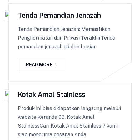
Control ketat untuk menjaga Kualitas.
Tenda Pemandian Jenazah
VIEW DETAILS
Tenda Pemandian Jenazah: Memastikan
Penghormatan dan Privasi TerakhirTenda
pemandian jenazah adalah bagian
READ MORE
Kotak Amal Stainless
Produk ini bisa didapatkan langsung melalui
website Keranda 99. Kotak Amal
StainlessCari Kotak Amal Stainless ? kami
siap menerima pesanan Anda.