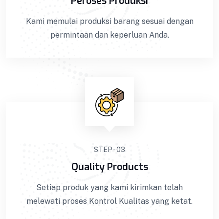
Peroses Produksi
Tenda Pemandian BISA COD !! GARANSI Barang
100%! Dapatkan Keranda Kualitas Premium ||
Kami memulai produksi barang sesuai dengan
Kami melakukan pemasaran ke seluruh Indonesia
permintaan dan keperluan Anda.
dengan sistem COD. Bisa COD! Promo & Diskon
Terlengkap! Cashback! Gratis Ongkir! Cicilan 0%.
Produk yang kami kirim melalui proses Quality
Control ketat untuk menjaga Kualitas.
VIEW DETAILS
STEP - 03
Quality Products
Setiap produk yang kami kirimkan telah
melewati proses Kontrol Kualitas yang ketat.