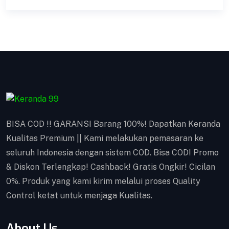
Kotak Amal BISA COD !! GARANSI Barang 100%!
Dapatkan Keranda Kualitas Premium || Kami
melakukan pemasaran ke seluruh Indonesia
dengan sistem COD. Bisa COD! Promo & Diskon
Terlengkap! Cashback! Gratis Ongkir! Cicilan 0%.
Produk yang kami kirim melalui proses Quality
Control ketat untuk menjaga Kualitas.
VIEW DETAILS
BISA COD !! GARANSI Barang 100%! Dapatkan Keranda
Kualitas Premium || Kami melakukan pemasaran ke
seluruh Indonesia dengan sistem COD. Bisa COD! Promo
& Diskon Terlengkap! Cashback! Gratis Ongkir! Cicilan
0%. Produk yang kami kirim melalui proses Quality
Control ketat untuk menjaga Kualitas.
About Us