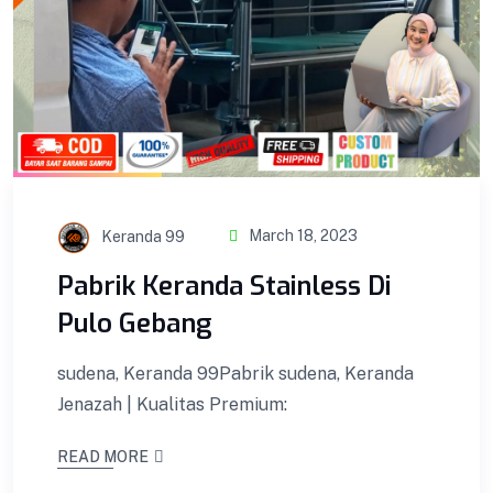
Keranda 99
March 18, 2023
Pabrik Keranda Stainless Di
Pulo Gebang
sudena, Keranda 99Pabrik sudena, Keranda
Jenazah | Kualitas Premium:
Kotak Amal
READ MORE