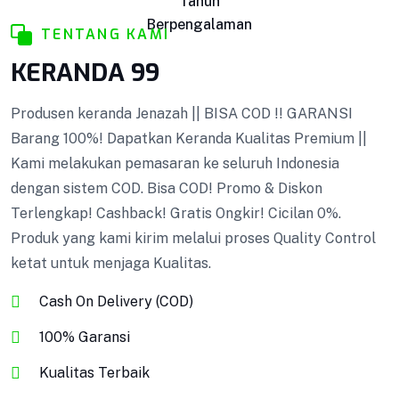
Tahun
Kotak Amal BISA COD !! GARANSI Barang 100%!
Berpengalaman
TENTANG KAMI
Dapatkan Keranda Kualitas Premium || Kami
melakukan pemasaran ke seluruh Indonesia
KERANDA 99
dengan sistem COD. Bisa COD! Promo & Diskon
Terlengkap! Cashback! Gratis Ongkir! Cicilan 0%.
Produsen keranda Jenazah || BISA COD !! GARANSI
Produk yang kami kirim melalui proses Quality
Barang 100%! Dapatkan Keranda Kualitas Premium ||
Control ketat untuk menjaga Kualitas.
Kami melakukan pemasaran ke seluruh Indonesia
dengan sistem COD. Bisa COD! Promo & Diskon
Terlengkap! Cashback! Gratis Ongkir! Cicilan 0%.
VIEW DETAILS
Produk yang kami kirim melalui proses Quality Control
ketat untuk menjaga Kualitas.
Cash On Delivery (COD)
100% Garansi
Kualitas Terbaik