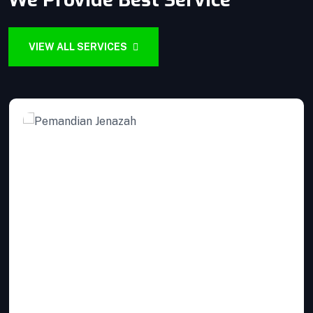
Produk yang kami kirim melalui proses Quality
Control ketat untuk menjaga Kualitas.
VIEW ALL SERVICES
VIEW DETAILS