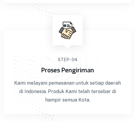
STEP - 04
Proses Pengiriman
Podium Minimalis
Kami melayani pemesanan untuk setiap daerah
di Indonesia. Produk Kami telah tersebar di
Podium Minimalis BISA COD !! GARANSI Barang
hampir semua Kota.
100%! Dapatkan Keranda Kualitas Premium ||
Kami melakukan pemasaran ke seluruh Indonesia
dengan sistem COD. Bisa COD! Promo & Diskon
Terlengkap! Cashback! Gratis Ongkir! Cicilan 0%.
Produk yang kami kirim melalui proses Quality